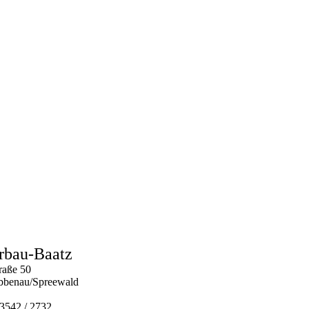
rbau-Baatz
raße 50
bbenau/Spreewald
03542 / 2732